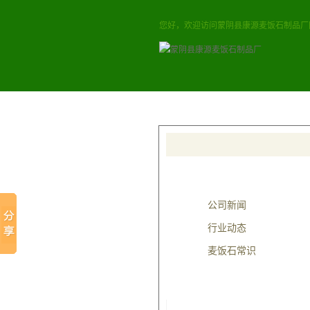
您好，欢迎访问蒙阴县康源麦饭石制品厂
本站首页
麦饭石桶
热门关键词：
麦饭石价格
，
麦饭
新闻类别
公司新闻
行业动态
麦饭石常识
点击排行