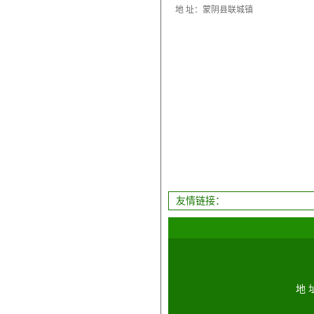
地 址：蒙阴县联城镇
友情链接：
地 