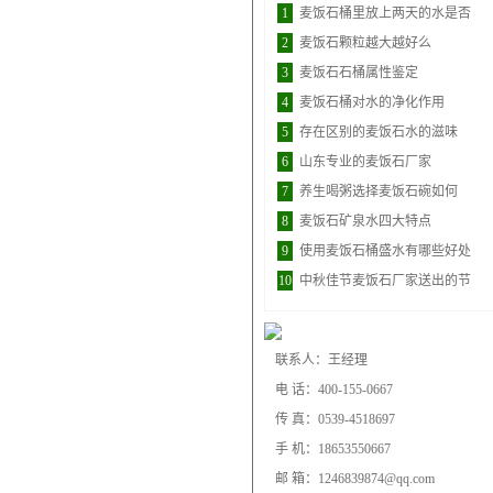
1
麦饭石桶里放上两天的水是否
2
麦饭石颗粒越大越好么
3
麦饭石石桶属性鉴定
4
麦饭石桶对水的净化作用
5
存在区别的麦饭石水的滋味
6
山东专业的麦饭石厂家
7
养生喝粥选择麦饭石碗如何
8
麦饭石矿泉水四大特点
9
使用麦饭石桶盛水有哪些好处
10
中秋佳节麦饭石厂家送出的节
联系人：王经理
电 话：400-155-0667
传 真：0539-4518697
手 机：18653550667
邮 箱：1246839874@qq.com