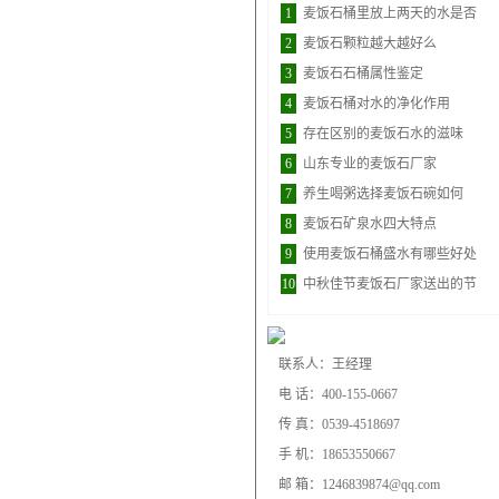
1
麦饭石桶里放上两天的水是否
2
麦饭石颗粒越大越好么
3
麦饭石石桶属性鉴定
4
麦饭石桶对水的净化作用
5
存在区别的麦饭石水的滋味
6
山东专业的麦饭石厂家
7
养生喝粥选择麦饭石碗如何
8
麦饭石矿泉水四大特点
9
使用麦饭石桶盛水有哪些好处
10
中秋佳节麦饭石厂家送出的节
联系人：王经理
电 话：400-155-0667
传 真：0539-4518697
手 机：18653550667
邮 箱：1246839874@qq.com