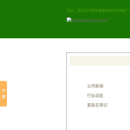
您好，欢迎访问蒙阴县康源麦饭石制品厂
本站首页
麦饭石桶
热门关键词：
麦饭石价格
，
麦饭
新闻类别
公司新闻
行业动态
麦饭石常识
点击排行