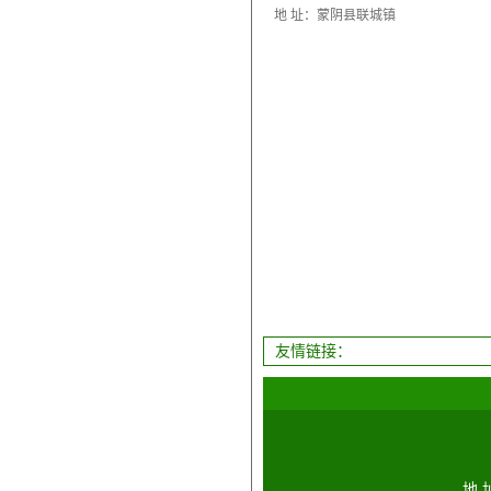
地 址：蒙阴县联城镇
友情链接：
地 