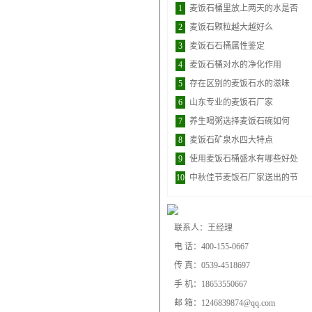
1
麦饭石桶里放上两天的水是否
2
麦饭石颗粒越大越好么
3
麦饭石石桶属性鉴定
4
麦饭石桶对水的净化作用
5
存在区别的麦饭石水的滋味
6
山东专业的麦饭石厂家
7
养生喝粥选择麦饭石碗如何
8
麦饭石矿泉水四大特点
9
使用麦饭石桶盛水有哪些好处
10
中秋佳节麦饭石厂家送出的节
联系人：王经理
电 话：400-155-0667
传 真：0539-4518697
手 机：18653550667
邮 箱：1246839874@qq.com