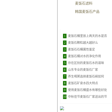
麦饭石滤料
韩国麦饭石产品
点击排行
1
麦饭石桶里放上两天的水是否
2
麦饭石颗粒越大越好么
3
麦饭石石桶属性鉴定
4
麦饭石桶对水的净化作用
5
存在区别的麦饭石水的滋味
6
山东专业的麦饭石厂家
7
养生喝粥选择麦饭石碗如何
8
麦饭石矿泉水四大特点
9
使用麦饭石桶盛水有哪些好处
10
中秋佳节麦饭石厂家送出的节