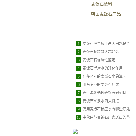
麦饭石滤料
韩国麦饭石产品
点击排行
1
麦饭石桶里放上两天的水是否
2
麦饭石颗粒越大越好么
3
麦饭石石桶属性鉴定
4
麦饭石桶对水的净化作用
5
存在区别的麦饭石水的滋味
6
山东专业的麦饭石厂家
7
养生喝粥选择麦饭石碗如何
8
麦饭石矿泉水四大特点
9
使用麦饭石桶盛水有哪些好处
10
中秋佳节麦饭石厂家送出的节